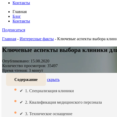
Контакты
Главная
Блог
Контакты
Подписаться
Главная
-
Интересные факты
-
Ключевые аспекты выбора клини
Ключевые аспекты выбора клиники для
Опубликовано: 15.08.2020
Количество просмотров: 35497
Время чтения: 3 минут
Содержание
скрыть
1. Специализация клиники
2. Квалификация медицинского персонала
3. Техническое оснащение