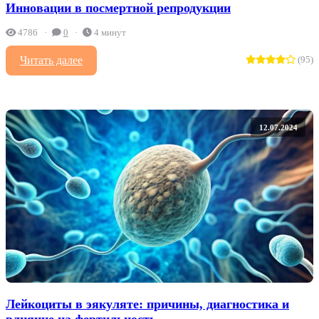
Инновации в посмертной репродукции
4786
0
4 минут
Читать далее
(95)
12.07.2024
Лейкоциты в эякуляте: причины, диагностика и
влияние на фертильность