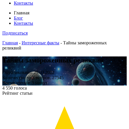
Контакты
Главная
Блог
Контакты
Подписаться
Главная
-
Интересные факты
-
Тайны замороженных
реликвий
Тайны замороженных реликвий
Опубликовано: 29.03.2022
Количество просмотров: 27545
Время чтения: 3 минут
4
550
голоса
Рейтинг статьи