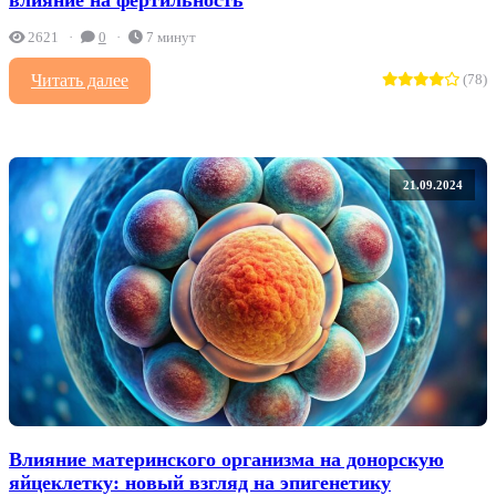
2621
0
7 минут
Читать далее
(78)
21.09.2024
Влияние материнского организма на донорскую
яйцеклетку: новый взгляд на эпигенетику