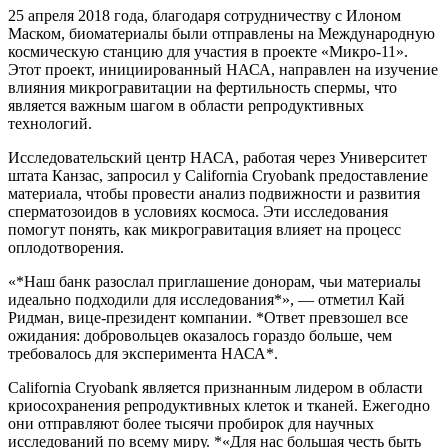
25 апреля 2018 года, благодаря сотрудничеству с Илоном
Маском, биоматериалы были отправлены на Международную
космическую станцию для участия в проекте «Микро-11».
Этот проект, инициированный НАСА, направлен на изучение
влияния микрогравитации на фертильность спермы, что
является важным шагом в области репродуктивных
технологий.
Исследовательский центр НАСА, работая через Университет
штата Канзас, запросил у California Cryobank предоставление
материала, чтобы провести анализ подвижности и развития
сперматозоидов в условиях космоса. Эти исследования
помогут понять, как микрогравитация влияет на процесс
оплодотворения.
«*Наш банк разослал приглашение донорам, чьи материалы
идеально подходили для исследования*», — отметил Кай
Ридман, вице-президент компании. *Ответ превзошел все
ожидания: добровольцев оказалось гораздо больше, чем
требовалось для эксперимента НАСА*.
California Cryobank является признанным лидером в области
криосохранения репродуктивных клеток и тканей. Ежегодно
они отправляют более тысячи пробирок для научных
исследований по всему миру. *«Для нас большая честь быть