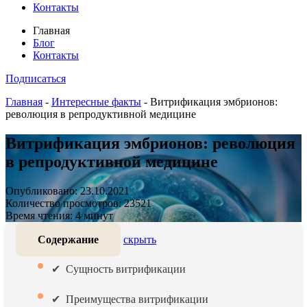
Контакты
Главная
Блог
Контакты
Подписаться
Главная
-
Интересные факты
-
Витрификация эмбрионов:
революция в репродуктивной медицинe
Витрификация эмбрионов: революция
в репродуктивной медицинe
Опубликовано: 23.10.2021
Количество просмотров: 23521
Время чтения: 4 минут
Содержание
скрыть
Сущность витрификации
Преимущества витрификации