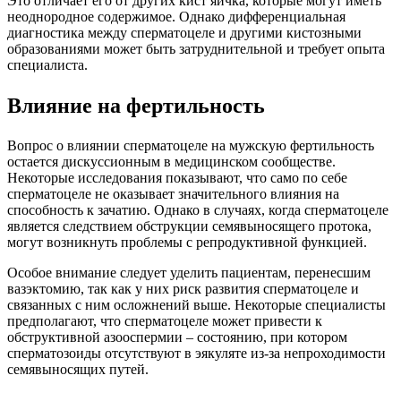
Это отличает его от других кист яичка, которые могут иметь
неоднородное содержимое. Однако дифференциальная
диагностика между сперматоцеле и другими кистозными
образованиями может быть затруднительной и требует опыта
специалиста.
Влияние на фертильность
Вопрос о влиянии сперматоцеле на мужскую фертильность
остается дискуссионным в медицинском сообществе.
Некоторые исследования показывают, что само по себе
сперматоцеле не оказывает значительного влияния на
способность к зачатию. Однако в случаях, когда сперматоцеле
является следствием обструкции семявыносящего протока,
могут возникнуть проблемы с репродуктивной функцией.
Особое внимание следует уделить пациентам, перенесшим
вазэктомию, так как у них риск развития сперматоцеле и
связанных с ним осложнений выше. Некоторые специалисты
предполагают, что сперматоцеле может привести к
обструктивной азооспермии – состоянию, при котором
сперматозоиды отсутствуют в эякуляте из-за непроходимости
семявыносящих путей.