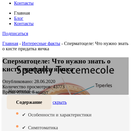
Контакты
Главная
Блог
Контакты
Подписаться
Главная
-
Интересные факты
-
Сперматоцеле: Что нужно знать
о кисте придатка яичка
Сперматоцеле: Что нужно знать о
кисте придатка яичка
Опубликовано: 28.06.2020
Количество просмотров: 43773
Время чтения: 8 минут
Содержание
скрыть
Особенности и характеристики
Симптоматика