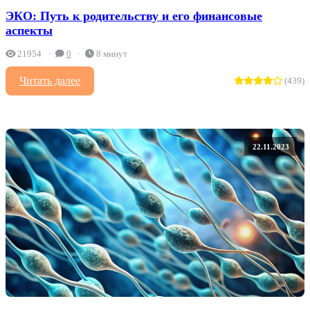
ЭКО: Путь к родительству и его финансовые
аспекты
21954
0
8 минут
Читать далее
(439)
22.11.2023