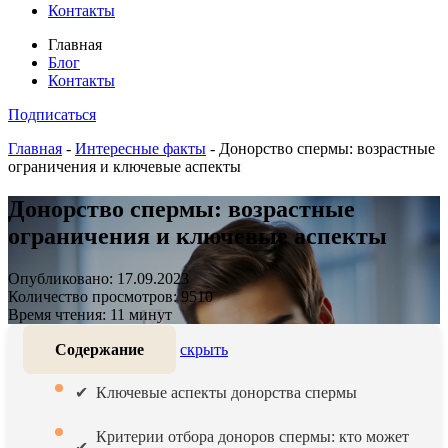
Контакты
Главная
Блог
Контакты
Подписаться
Главная
-
Интересные факты
-
Донорство спермы: возрастные
ограничения и ключевые аспекты
Донорство спермы: возрастные
ограничения и ключевые аспекты
Опубликовано: 17.09.2023
Количество просмотров: 9510
Время чтения: 11 минут
Содержание
скрыть
Ключевые аспекты донорства спермы
Критерии отбора доноров спермы: кто может