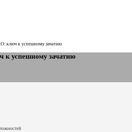
КО: ключ к успешному зачатию
ч к успешному зачатию
сложностей