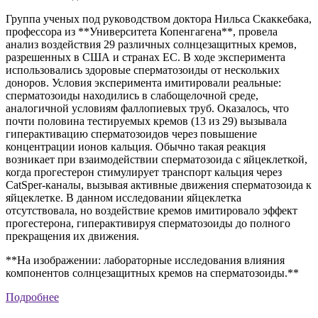
Группа ученых под руководством доктора Нильса Скаккебака,
профессора из **Университета Копенгагена**, провела
анализ воздействия 29 различных солнцезащитных кремов,
разрешенных в США и странах ЕС. В ходе эксперимента
использовались здоровые сперматозоиды от нескольких
доноров. Условия эксперимента имитировали реальные:
сперматозоиды находились в слабощелочной среде,
аналогичной условиям фаллопиевых труб. Оказалось, что
почти половина тестируемых кремов (13 из 29) вызывала
гиперактивацию сперматозоидов через повышение
концентрации ионов кальция. Обычно такая реакция
возникает при взаимодействии сперматозоида с яйцеклеткой,
когда прогестерон стимулирует транспорт кальция через
CatSper-каналы, вызывая активные движения сперматозоида к
яйцеклетке. В данном исследовании яйцеклетка
отсутствовала, но воздействие кремов имитировало эффект
прогестерона, гиперактивируя сперматозоиды до полного
прекращения их движения.
**На изображении: лабораторные исследования влияния
компонентов солнцезащитных кремов на сперматозоиды.**
Подробнее