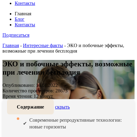
Контакты
Главная
Блог
Контакты
Подписаться
Главная
-
Интересные факты
-
ЭКО и побочные эффекты,
возможные при лечении бесплодия
ЭКО и побочные эффекты, возможные
при лечении бесплодия
Опубликовано: 14.01.2022
Количество просмотров: 28673
Время чтения: 12 минут
Содержание
скрыть
Современные репродуктивные технологии:
новые горизонты