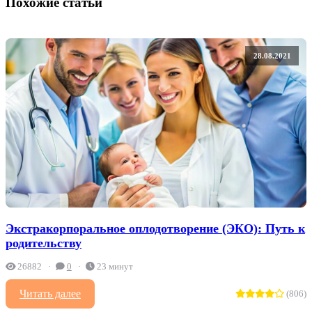
Похожие статьи
28.08.2021
Экстракорпоральное оплодотворение (ЭКО): Путь к
родительству
26882
0
23 минут
Читать далее
(806)