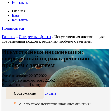
Контакты
Главная
Блог
Контакты
Подписаться
Главная
-
Интересные факты
-
Искусственная инсеминация:
современный подход к решению проблем с зачатием
Искусственная инсеминация:
современный подход к решению
проблем с зачатием
Опубликовано: 22.07.2022
Количество просмотров: 22562
Время чтения: 14 минут
Содержание
скрыть
Что такое искусственная инсеминация?