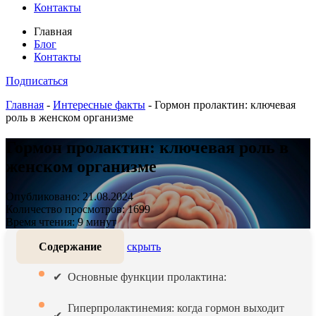
Контакты
Главная
Блог
Контакты
Подписаться
Главная
-
Интересные факты
-
Гормон пролактин: ключевая
роль в женском организме
Гормон пролактин: ключевая роль в
женском организме
Опубликовано: 21.08.2024
Количество просмотров: 1699
Время чтения: 9 минут
Содержание
скрыть
Основные функции пролактина:
Гиперпролактинемия: когда гормон выходит