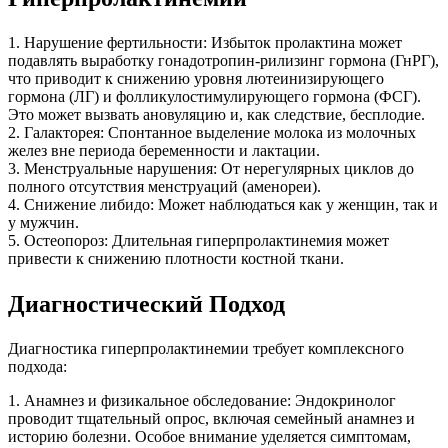
1. Нарушение фертильности: Избыток пролактина может
подавлять выработку гонадотропин-рилизинг гормона (ГнРГ),
что приводит к снижению уровня лютеинизирующего
гормона (ЛГ) и фолликулостимулирующего гормона (ФСГ).
Это может вызвать ановуляцию и, как следствие, бесплодие.
2. Галакторея: Спонтанное выделение молока из молочных
желез вне периода беременности и лактации.
3. Менструальные нарушения: От нерегулярных циклов до
полного отсутствия менструаций (аменореи).
4. Снижение либидо: Может наблюдаться как у женщин, так и
у мужчин.
5. Остеопороз: Длительная гиперпролактинемия может
привести к снижению плотности костной ткани.
Диагностический Подход
Диагностика гиперпролактинемии требует комплексного
подхода:
1. Анамнез и физикальное обследование: Эндокринолог
проводит тщательный опрос, включая семейный анамнез и
историю болезни. Особое внимание уделяется симптомам,