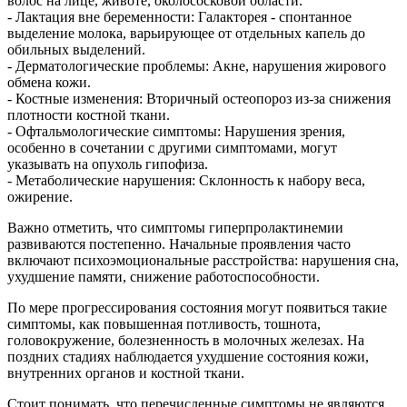
волос на лице, животе, околососковой области.
- Лактация вне беременности: Галакторея - спонтанное
выделение молока, варьирующее от отдельных капель до
обильных выделений.
- Дерматологические проблемы: Акне, нарушения жирового
обмена кожи.
- Костные изменения: Вторичный остеопороз из-за снижения
плотности костной ткани.
- Офтальмологические симптомы: Нарушения зрения,
особенно в сочетании с другими симптомами, могут
указывать на опухоль гипофиза.
- Метаболические нарушения: Склонность к набору веса,
ожирение.
Важно отметить, что симптомы гиперпролактинемии
развиваются постепенно. Начальные проявления часто
включают психоэмоциональные расстройства: нарушения сна,
ухудшение памяти, снижение работоспособности.
По мере прогрессирования состояния могут появиться такие
симптомы, как повышенная потливость, тошнота,
головокружение, болезненность в молочных железах. На
поздних стадиях наблюдается ухудшение состояния кожи,
внутренних органов и костной ткани.
Стоит понимать, что перечисленные симптомы не являются