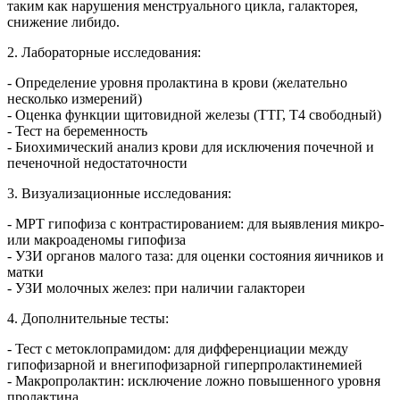
таким как нарушения менструального цикла, галакторея,
снижение либидо.
2. Лабораторные исследования:
- Определение уровня пролактина в крови (желательно
несколько измерений)
- Оценка функции щитовидной железы (ТТГ, Т4 свободный)
- Тест на беременность
- Биохимический анализ крови для исключения почечной и
печеночной недостаточности
3. Визуализационные исследования:
- МРТ гипофиза с контрастированием: для выявления микро-
или макроаденомы гипофиза
- УЗИ органов малого таза: для оценки состояния яичников и
матки
- УЗИ молочных желез: при наличии галактореи
4. Дополнительные тесты:
- Тест с метоклопрамидом: для дифференциации между
гипофизарной и внегипофизарной гиперпролактинемией
- Макропролактин: исключение ложно повышенного уровня
пролактина