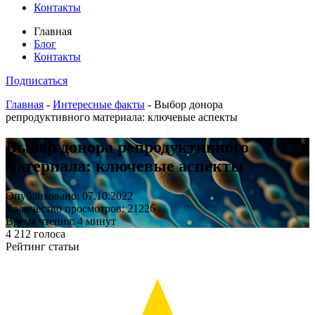
Контакты
Главная
Блог
Контакты
Подписаться
Главная
-
Интересные факты
-
Выбор донора
репродуктивного материала: ключевые аспекты
Выбор донора репродуктивного
материала: ключевые аспекты
Опубликовано: 07.10.2022
Количество просмотров: 21226
Время чтения: 4 минут
4
212
голоса
Рейтинг статьи