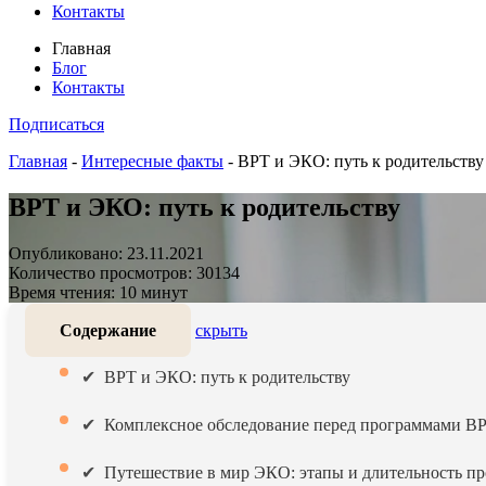
Контакты
Главная
Блог
Контакты
Подписаться
Главная
-
Интересные факты
-
ВРТ и ЭКО: путь к родительству
ВРТ и ЭКО: путь к родительству
Опубликовано: 23.11.2021
Количество просмотров: 30134
Время чтения: 10 минут
Содержание
скрыть
ВРТ и ЭКО: путь к родительству
Комплексное обследование перед программами ВР
Путешествие в мир ЭКО: этапы и длительность п