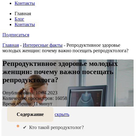
Контакты
Главная
Блог
Контакты
Подписаться
Главная
-
Интересные факты
-
Репродуктивное здоровье
молодых женщин: почему важно посещать репродуктолога?
Репродуктивное здоровье молодых
женщин: почему важно посещать
репродуктолога?
Опубликовано: 10.04.2023
Количество просмотров: 16058
Время чтения: 11 минут
Содержание
скрыть
Кто такой репродуктолог?