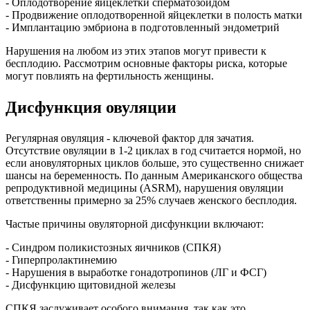
- Оплодотворение яйцеклетки сперматозоидом
- Продвижение оплодотворенной яйцеклетки в полость матки
- Имплантацию эмбриона в подготовленный эндометрий
Нарушения на любом из этих этапов могут привести к
бесплодию. Рассмотрим основные факторы риска, которые
могут повлиять на фертильность женщины.
Дисфункция овуляции
Регулярная овуляция - ключевой фактор для зачатия.
Отсутствие овуляции в 1-2 циклах в год считается нормой, но
если ановуляторных циклов больше, это существенно снижает
шансы на беременность. По данным Американского общества
репродуктивной медицины (ASRM), нарушения овуляции
ответственны примерно за 25% случаев женского бесплодия.
Частые причины овуляторной дисфункции включают:
- Синдром поликистозных яичников (СПКЯ)
- Гиперпролактинемию
- Нарушения в выработке гонадотропинов (ЛГ и ФСГ)
- Дисфункцию щитовидной железы
СПКЯ заслуживает особого внимания, так как это