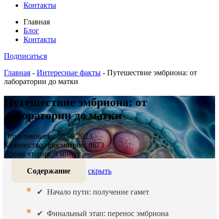
Контакты
Главная
Блог
Контакты
Подписаться
Главная
-
Интересные факты
-
Путешествие эмбриона: от
лаборатории до матки
Путешествие эмбриона: от
лаборатории до матки
Опубликовано: 28.08.2023
Количество просмотров: 8673
Время чтения: 9 минут
Содержание
скрыть
Начало пути: получение гамет
Финальный этап: перенос эмбриона