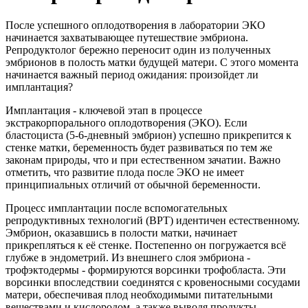
После успешного оплодотворения в лаборатории ЭКО
начинается захватывающее путешествие эмбриона.
Репродуктолог бережно переносит один из полученных
эмбрионов в полость матки будущей матери. С этого момента
начинается важный период ожидания: произойдет ли
имплантация?
Имплантация - ключевой этап в процессе
экстракорпорального оплодотворения (ЭКО). Если
бластоциста (5-6-дневный эмбрион) успешно прикрепится к
стенке матки, беременность будет развиваться по тем же
законам природы, что и при естественном зачатии. Важно
отметить, что развитие плода после ЭКО не имеет
принципиальных отличий от обычной беременности.
Процесс имплантации после вспомогательных
репродуктивных технологий (ВРТ) идентичен естественному.
Эмбрион, оказавшись в полости матки, начинает
прикрепляться к её стенке. Постепенно он погружается всё
глубже в эндометрий. Из внешнего слоя эмбриона -
трофэктодермы - формируются ворсинки трофобласта. Эти
ворсинки впоследствии соединятся с кровеносными сосудами
матери, обеспечивая плод необходимыми питательными
веществами и кислородом, а также выводя продукты