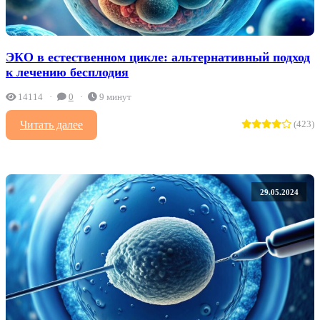
ЭКО в естественном цикле: альтернативный подход
к лечению бесплодия
14114
0
9 минут
Читать далее
(423)
29.05.2024