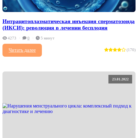
Интрацитоплазматическая инъекция сперматозоида
(ИКСИ): революция в лечении бесплодия
4273
0
5 минут
Читать далее
(170)
23.01.2022