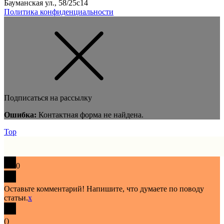
Бауманская ул., 58/25с14
Политика конфиденциальности
Подписаться на рассылку
Ошибка:
Контактная форма не найдена.
Top
0
Оставьте комментарий! Напишите, что думаете по поводу
статьи.
x
(
)