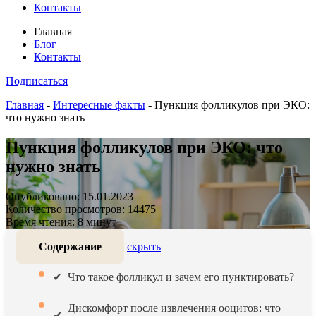
Контакты
Главная
Блог
Контакты
Подписаться
Главная
-
Интересные факты
-
Пункция фолликулов при ЭКО:
что нужно знать
Пункция фолликулов при ЭКО: что
нужно знать
Опубликовано: 15.01.2023
Количество просмотров: 14475
Время чтения: 8 минут
Содержание
скрыть
Что такое фолликул и зачем его пунктировать?
Дискомфорт после извлечения ооцитов: что