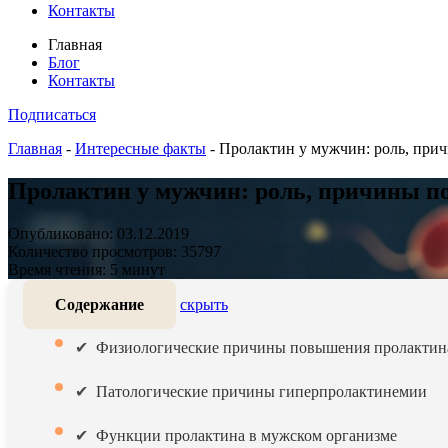
Контакты
Главная
Блог
Контакты
Подписаться
Главная
-
Интересные факты
-
Пролактин у мужчин: роль, при
Пролактин у мужчин: роль, причины п
Опубликовано: 03.12.2019
Количество просмотров: 35797
Время чтения: 5 минут
Содержание
скрыть
Физиологические причины повышения пролактин
Патологические причины гиперпролактинемии
Функции пролактина в мужском организме