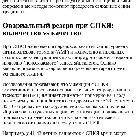
действительно влияет на репродуктивный потенциал и какие
современные методы помогают преодолеть связанные с ним
трудности.
Овариальный резерв при СПКЯ:
количество vs качество
При СПКЯ наблюдается парадоксальная ситуация: уровень
антимюллерова гормона (АМГ) и количество антральных
фолликулов зачастую превышают норму, что может создавать
иллюзию "неиссякаемого" запаса яйцеклеток. Однако
высокие показатели овариального резерва не гарантируют
успешного зачатия.
Исследования показывают, что у женщин с СПКЯ
эффективность программ вспомогательных репродуктивных
технологий (ВРТ) начинает снижаться примерно на 3 года
позже, чем у женщин без этого синдрома - после 38 лет вместо
35. Это преимущество обусловлено большим количеством
яйцеклеток, получаемых в циклах стимуляции. Однако важно
понимать, что качество ооцитов с возрастом снижается
независимо от наличия или отсутствия СПКЯ.
Например, у 41-42-летних пациенток с СПКЯ врачи могут