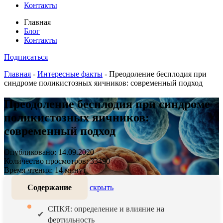
Контакты
Главная
Блог
Контакты
Подписаться
Главная
-
Интересные факты
-
Преодоление бесплодия при
синдроме поликистозных яичников: современный подход
Преодоление бесплодия при синдроме
поликистозных яичников:
современный подход
Опубликовано: 14.09.2020
Количество просмотров: 33490
Время чтения: 14 минут
Содержание
скрыть
СПКЯ: определение и влияние на
фертильность