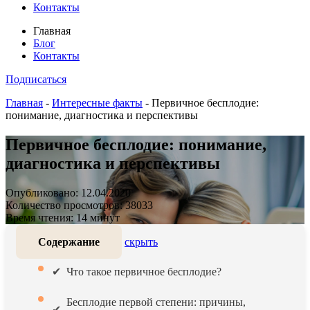
Контакты
Главная
Блог
Контакты
Подписаться
Главная
-
Интересные факты
-
Первичное бесплодие:
понимание, диагностика и перспективы
Первичное бесплодие: понимание,
диагностика и перспективы
Опубликовано: 12.04.2020
Количество просмотров: 38033
Время чтения: 14 минут
Содержание
скрыть
Что такое первичное бесплодие?
Бесплодие первой степени: причины,