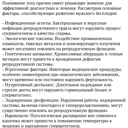
Понимание этих причин имеет решающее значение для
эффективной диагностики и лечения. Рассмотрим основные
факторы, способствующие развитию мужского бесплодия:
- Инфекционные агенты: Бактериальные и вирусные
инфекции репродуктивного тракта могут нарушить процесс
сперматогенеза и качество спермы.
- Экологические токсины: Воздействие промышленных
химикатов, тяжелых металлов и ионизирующего излучения
может негативно повлиять на репродуктивную функцию.
- Генетические аномалии: Хромосомные аберрации и генные
мутации могут привести к врожденным дефектам
репродуктивной системы.
- Ятрогенные факторы: Некоторые медицинские процедуры,
особенно химиотерапия при онкологических заболеваниях,
могут временно или постоянно нарушить фертильность.
- Нутритивный дисбаланс: Длительное недоедание или
строгие диеты могут нарушить гормональный баланс и
сперматогенез.
- Эндокринные дисфункции: Нарушения работы эндокринной
системы, включая гипотиреоз и гиперпролактинемию, могут
существенно повлиять на репродуктивную функцию.
- Варикоцеле: Патологическое расширение вен семенного
канатика может привести к повышению температуры в
мошонке и нарушению сперматогенеза.