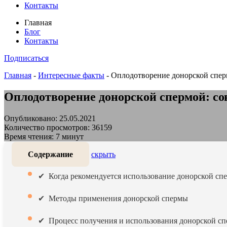
Контакты
Главная
Блог
Контакты
Подписаться
Главная
-
Интересные факты
-
Оплодотворение донорской спер
Оплодотворение донорской спермой: с
Опубликовано: 25.05.2021
Количество просмотров: 36159
Время чтения: 7 минут
Содержание
скрыть
Когда рекомендуется использование донорской сп
Методы применения донорской спермы
Процесс получения и использования донорской с