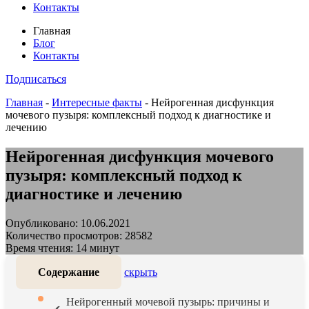
Контакты
Главная
Блог
Контакты
Подписаться
Главная
-
Интересные факты
-
Нейрогенная дисфункция
мочевого пузыря: комплексный подход к диагностике и
лечению
Нейрогенная дисфункция мочевого
пузыря: комплексный подход к
диагностике и лечению
Опубликовано: 10.06.2021
Количество просмотров: 28582
Время чтения: 14 минут
Содержание
скрыть
Нейрогенный мочевой пузырь: причины и