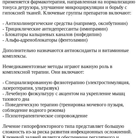
применяется фармакотерапия, направленная на нормализацию
тонуса детрузора, улучшение микроциркуляции и борьбу с
гипоксией тканей. Ключевые группы препаратов включают:
- Антихолинергические средства (например, оксибутинин)
- Трициклические антидепрессанты (имипрамин)
- Блокаторы кальциевых каналов (нифедипин)
- Альфа-адреноблокаторы (фентоламин)
Дополнительно назначаются антиоксиданты и витаминные
комплексы.
Немедикаментозные методы играют важную роль в
комплексной терапии. Они включают:
- Специализированную физиотерапию (электростимуляция,
лазеротерапия, ультразвук)
- Лечебную физкультуру с акцентом на укрепление мышц
тазового дна
- Поведенческую терапию (тренировка мочевого пузыря,
соблюдение водного режима)
- Психотерапевтическое сопровождение
Лечение гипорефлекторного типа представляет большую
сложность из-за риска развития инфекционных осложнений.
Ключевой задачей является обеспечение регулярного и