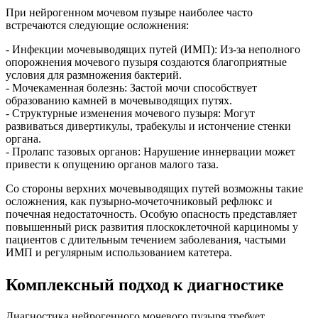
При нейрогенном мочевом пузыре наиболее часто
встречаются следующие осложнения:
- Инфекции мочевыводящих путей (ИМП): Из-за неполного
опорожнения мочевого пузыря создаются благоприятные
условия для размножения бактерий.
- Мочекаменная болезнь: Застой мочи способствует
образованию камней в мочевыводящих путях.
- Структурные изменения мочевого пузыря: Могут
развиваться дивертикулы, трабекулы и истончение стенки
органа.
- Пролапс тазовых органов: Нарушение иннервации может
привести к опущению органов малого таза.
Со стороны верхних мочевыводящих путей возможны такие
осложнения, как пузырно-мочеточниковый рефлюкс и
почечная недостаточность. Особую опасность представляет
повышенный риск развития плоскоклеточной карциномы у
пациентов с длительным течением заболевания, частыми
ИМП и регулярным использованием катетера.
Комплексный подход к диагностике
Диагностика нейрогенного мочевого пузыря требует