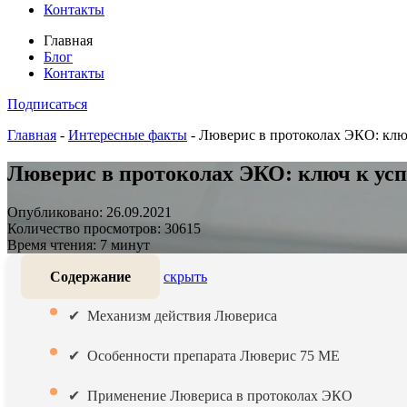
Контакты
Главная
Блог
Контакты
Подписаться
Главная
-
Интересные факты
-
Люверис в протоколах ЭКО: клю
Люверис в протоколах ЭКО: ключ к ус
Опубликовано: 26.09.2021
Количество просмотров: 30615
Время чтения: 7 минут
Содержание
скрыть
Механизм действия Лювериса
Особенности препарата Люверис 75 МЕ
Применение Лювериса в протоколах ЭКО