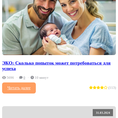
ЭКО: Сколько попыток может потребоваться для
успеха
5696
0
10 минут
Читать далее
(113)
31.03.2024