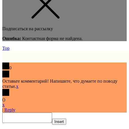
Подписаться на рассылку
Ошибка:
Контактная форма не найдена.
Top
0
Оставьте комментарий! Напишите, что думаете по поводу
статьи.
x
(
)
x
|
Reply
Insert