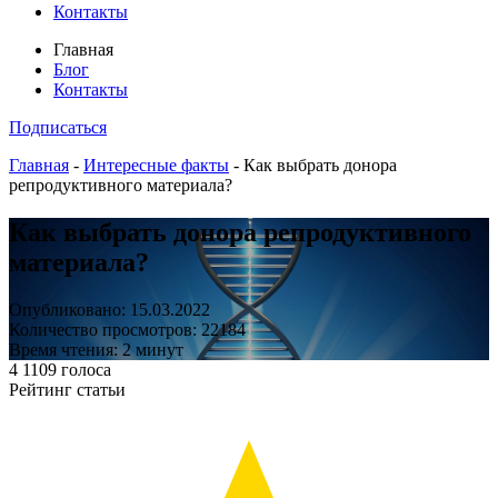
Контакты
Главная
Блог
Контакты
Подписаться
Главная
-
Интересные факты
-
Как выбрать донора
репродуктивного материала?
Как выбрать донора репродуктивного
материала?
Опубликовано: 15.03.2022
Количество просмотров: 22184
Время чтения: 2 минут
4
1109
голоса
Рейтинг статьи