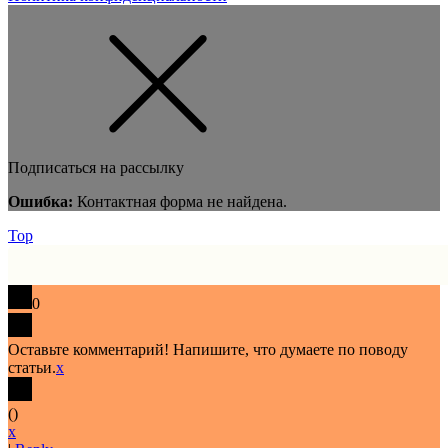
Подписаться на рассылку
Ошибка:
Контактная форма не найдена.
Top
0
Оставьте комментарий! Напишите, что думаете по поводу
статьи.
x
(
)
x