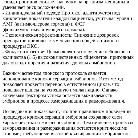
гонадотропинов снижает нагрузку на организм женщины и
уменьшает риск осложнений.
- Индивидуальный подход: Протокол адаптируется под
конкретные показатели каждой пациентки, учитывая уровни
АМГ (антимюллерова гормона) и ФСГ
(фолликулостимулирующего гормона).
- Экономическая эффективность: Снижение дозировок
препаратов приводит к уменьшению общей стоимости
процедуры ЭКО.
- Фокус на качестве: Целью является получение небольшого
количества (1-5) высококачественных яйцеклеток, пригодных
для оплодотворения и развития здоровых эмбрионов.
Важным аспектом японского протокола является
использование криоконсервации эмбрионов. Этот метод
позволяет провести перенос в естественном цикле, что
повышает шансы на успешную имплантацию. Однако
ключевым фактором успеха остается выживаемость
эмбрионов в процессе замораживания и размораживания.
Исследования показывают, что при правильном проведении
процедуры криоконсервации эмбрионы сохраняют свои
характеристики и жизнеспособность. Тем не менее, процессы
замораживания и размораживания остаются критическими
этапами, требующими высокой квалификации эмбриологов.