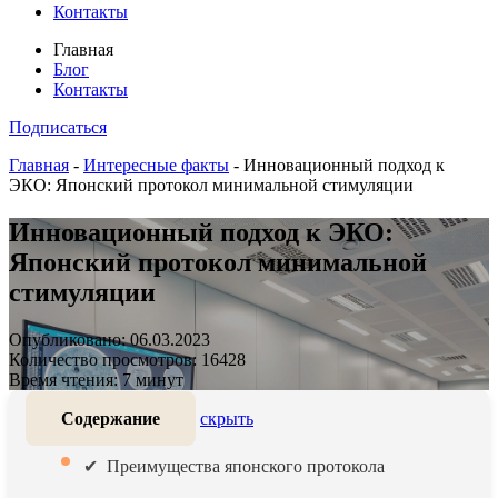
Контакты
Главная
Блог
Контакты
Подписаться
Главная
-
Интересные факты
-
Инновационный подход к
ЭКО: Японский протокол минимальной стимуляции
Инновационный подход к ЭКО:
Японский протокол минимальной
стимуляции
Опубликовано: 06.03.2023
Количество просмотров: 16428
Время чтения: 7 минут
Содержание
скрыть
Преимущества японского протокола