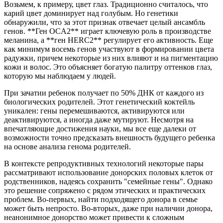
Возьмем, к примеру, цвет глаз. Традиционно считалось, что
карий цвет доминирует над голубым. Но генетики
обнаружили, что за этот признак отвечает целый ансамбль
генов. **Ген OCA2** играет ключевую роль в производстве
меланина, а **ген HERC2** регулирует его активность. Еще
как минимум восемь генов участвуют в формировании цвета
радужки, причем некоторые из них влияют и на пигментацию
кожи и волос. Это объясняет богатую палитру оттенков глаз,
которую мы наблюдаем у людей.
При зачатии ребенок получает по 50% ДНК от каждого из
биологических родителей. Этот генетический коктейль
уникален: гены перемешиваются, активируются или
деактивируются, а иногда даже мутируют. Несмотря на
впечатляющие достижения науки, мы все еще далеки от
возможности точно предсказать внешность будущего ребенка
на основе анализа генома родителей.
В контексте репродуктивных технологий некоторые пары
рассматривают использование донорских половых клеток от
родственников, надеясь сохранить "семейные гены". Однако
это решение сопряжено с рядом этических и практических
проблем. Во-первых, найти подходящего донора в семье
может быть непросто. Во-вторых, даже при наличии донора,
неанонимное донорство может привести к сложным