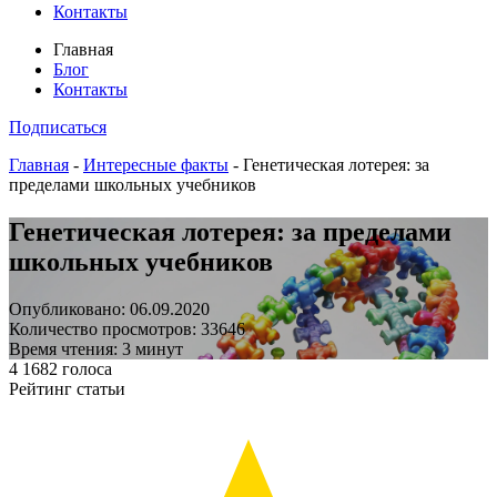
Контакты
Главная
Блог
Контакты
Подписаться
Главная
-
Интересные факты
-
Генетическая лотерея: за
пределами школьных учебников
Генетическая лотерея: за пределами
школьных учебников
Опубликовано: 06.09.2020
Количество просмотров: 33646
Время чтения: 3 минут
4
1682
голоса
Рейтинг статьи