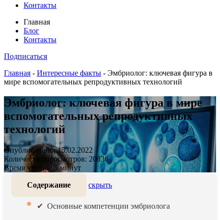
Контакты
Главная
Блог
Контакты
Подписаться
Главная
-
Интересные факты
-
Эмбриолог: ключевая фигура в
мире вспомогательных репродуктивных технологий
Эмбриолог: ключевая фигура в мире
вспомогательных репродуктивных
технологий
Опубликовано: 15.02.2022
Количество просмотров: 20836
Время чтения: 5 минут
Содержание
скрыть
Основные компетенции эмбриолога