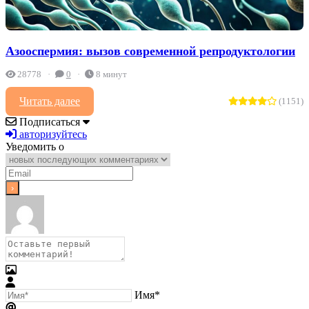
Азооспермия: вызов современной репродуктологии
28778
0
8 минут
Читать далее
(1151)
Подписаться
авторизуйтесь
Уведомить о
Имя*