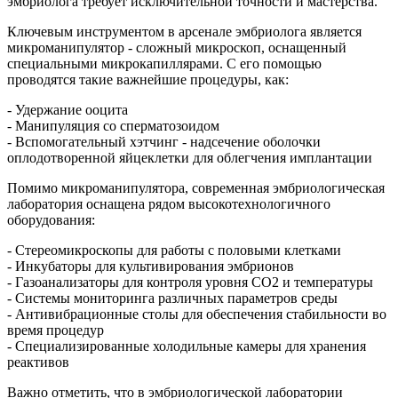
эмбриолога требует исключительной точности и мастерства.
Ключевым инструментом в арсенале эмбриолога является
микроманипулятор - сложный микроскоп, оснащенный
специальными микрокапиллярами. С его помощью
проводятся такие важнейшие процедуры, как:
- Удержание ооцита
- Манипуляция со сперматозоидом
- Вспомогательный хэтчинг - надсечение оболочки
оплодотворенной яйцеклетки для облегчения имплантации
Помимо микроманипулятора, современная эмбриологическая
лаборатория оснащена рядом высокотехнологичного
оборудования:
- Стереомикроскопы для работы с половыми клетками
- Инкубаторы для культивирования эмбрионов
- Газоанализаторы для контроля уровня CO2 и температуры
- Системы мониторинга различных параметров среды
- Антивибрационные столы для обеспечения стабильности во
время процедур
- Специализированные холодильные камеры для хранения
реактивов
Важно отметить, что в эмбриологической лаборатории